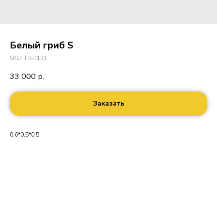
Белый гриб S
SKU:
ТЗ-1131
33 000
р.
Заказать
0,6*0,5*0,5