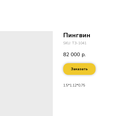
Пингвин
SKU:
ТЗ-1041
82 000
р.
Заказать
1,5*1,12*0,75