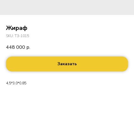
Жираф
SKU:
ТЗ-1015
448 000
р.
Заказать
4,5*3,0*0,85