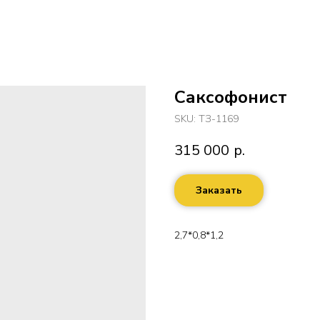
Саксофонист
SKU:
ТЗ-1169
315 000
р.
Заказать
2,7*0,8*1,2