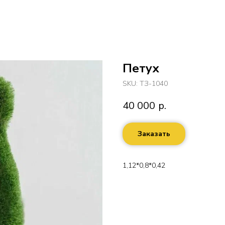
Петух
SKU:
ТЗ-1040
40 000
р.
Заказать
1,12*0,8*0,42