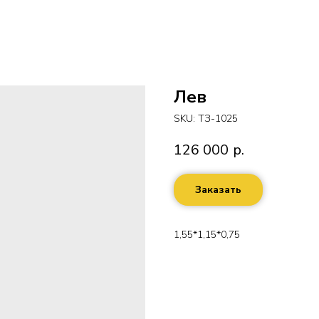
Лев
SKU:
ТЗ-1025
126 000
р.
Заказать
1,55*1,15*0,75