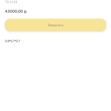
ТЗ-1134
43000,00
р.
Заказать
0,6*0,7*0,7