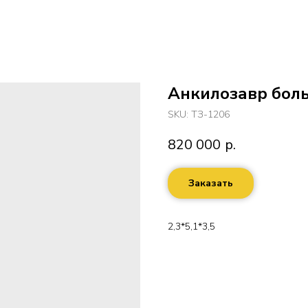
Анкилозавр бол
SKU:
ТЗ-1206
820 000
р.
Заказать
2,3*5,1*3,5