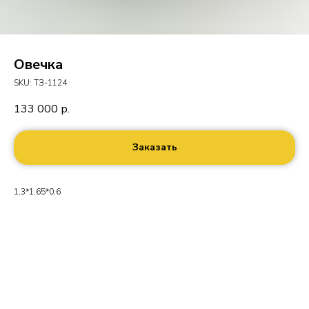
Овечка
SKU:
ТЗ-1124
133 000
р.
Заказать
1,3*1,65*0,6