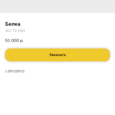
Белка
SKU:
ТЗ-1003
51 000
р.
Заказать
1,05*0,55*0,5