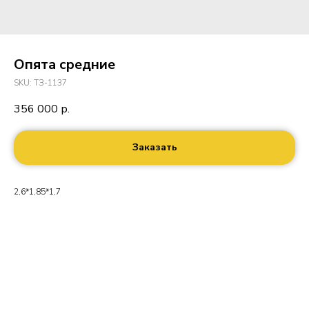
Опята средние
SKU:
ТЗ-1137
356 000
р.
Заказать
2,6*1,85*1,7