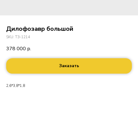
Дилофозавр большой
SKU:
ТЗ-1214
378 000
р.
Заказать
2,6*3,8*1,8